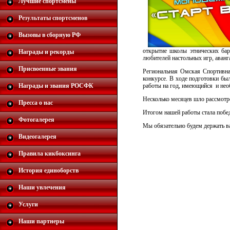
Лучшие спортсмены
Результаты спортсменов
Вызовы в сборную РФ
открытие школы этнических бар
Награды и рекорды
любителей настольных игр, аванг
Присвоенные звания
Региональная Омская Спортивна
конкурсе. В ходе подготовки был
Награды и звания РОСФК
работы на год, имеющийся и необ
Несколько месяцев шло рассмотр
Пресса о нас
Итогом нашей работы стала побе
Фотогалерея
Мы обязательно будем держать ва
Видеогалерея
Правила кикбоксинга
История единоборств
Наши увлечения
Услуги
Наши партнеры