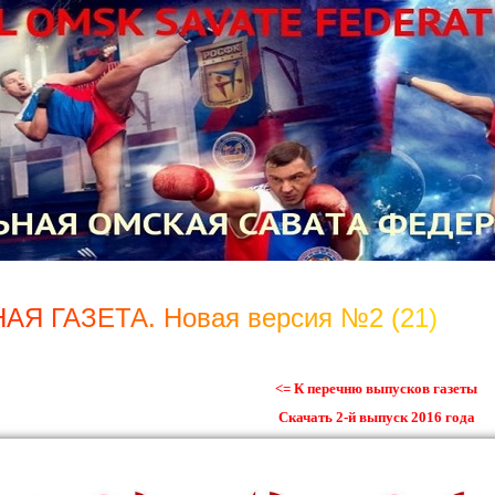
Н
А
Я
Г
А
З
Е
Т
А
.
Н
о
в
а
я
в
е
р
с
и
я
№
2
(
2
1
)
<= К перечню выпусков газеты
Скачать 2-й выпуск 2016 года