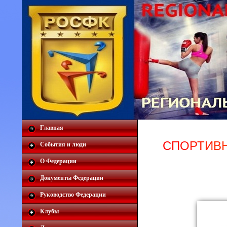
Главная
С
П
О
Р
Т
И
В
События и люди
О Федерации
Документы Федерации
Руководство Федерации
Клубы