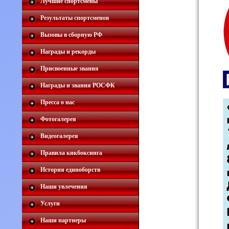
Лучшие спортсмены
Результаты спортсменов
Вызовы в сборную РФ
Награды и рекорды
Присвоенные звания
Награды и звания РОСФК
Пресса о нас
Фотогалерея
Видеогалерея
Правила кикбоксинга
История единоборств
Наши увлечения
Услуги
Наши партнеры