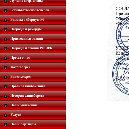
Лучшие спортсмены
Результаты спортсменов
Вызовы в сборную РФ
Награды и рекорды
Присвоенные звания
Награды и звания РОСФК
Пресса о нас
Фотогалерея
Видеогалерея
Правила кикбоксинга
История единоборств
Наши увлечения
Услуги
Наши партнеры