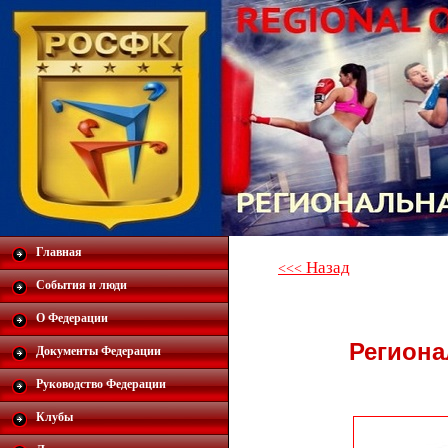
Главная
Назад
<<<
События и люди
О Федерации
Региона
Документы Федерации
Руководство Федерации
Клубы