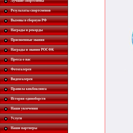
Лучшие спортсмены
Результаты спортсменов
Вызовы в сборную РФ
Награды и рекорды
Присвоенные звания
Награды и звания РОСФК
Пресса о нас
Фотогалерея
Видеогалерея
Правила кикбоксинга
История единоборств
Наши увлечения
Услуги
Наши партнеры