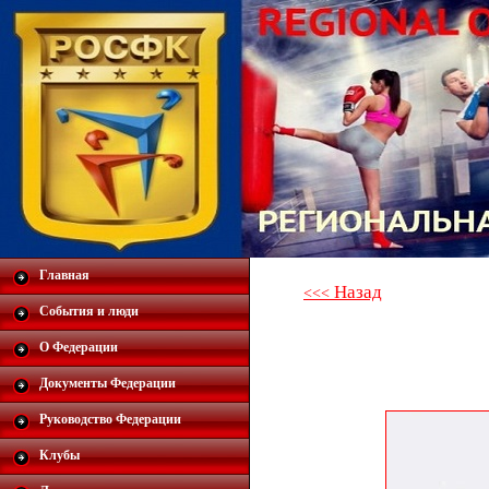
Главная
Назад
<<<
События и люди
О Федерации
Документы Федерации
Руководство Федерации
Клубы