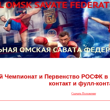
 Чемпионат и Первенство РОСФК в ра
контакт и фулл-конт
Скачать Положение