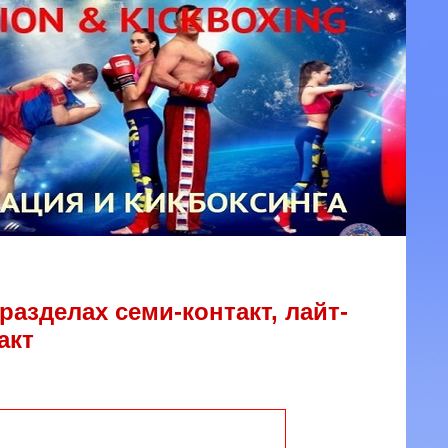
зделах семи-контакт, лайт-
акт