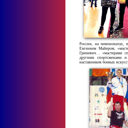
России, на чемпионатах, 
Евгением Майером, «маст
Гриневич… «мастерами с
другими спортсменами и
наставником боевых искусс