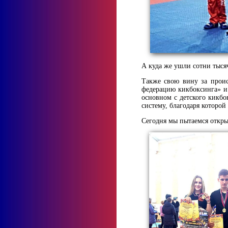
А куда же ушли сотни тыся
Также свою вину за проис
федерацию кикбоксинга» и 
основном с детского кикб
систему, благодаря которой
Сегодня мы пытаемся откры