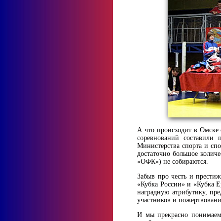
А что происходит в Омске 
соревнований составили 
Министерства спорта и спо
достаточно большое количе
«ОФК») не собираются.
Забыв про честь и престиж
«Кубка России» и «Кубка Е
наградную атрибутику, пре
участников и пожертвовани
И мы прекрасно понимаем,