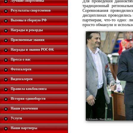
Лучшие спортсмены
Для проведения данноктяб
традиционный региональн
Результаты спортсменов
Соревнования проводилис
дисциплинах проводились 
партнерам, что-то одно: 
Вызовы в сборную РФ
просто обманули и использ
Награды и рекорды
Присвоенные звания
Награды и звания РОСФК
Пресса о нас
Фотогалерея
Видеогалерея
Правила кикбоксинга
История единоборств
Наши увлечения
Услуги
Наши партнеры