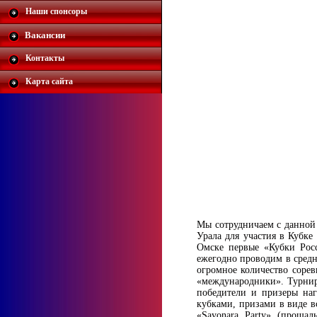
Наши спонсоры
Вакансии
Контакты
Карта сайта
Мы сотрудничаем с данной 
Урала для участия в Кубке
Омске первые «Кубки Рос
ежегодно проводим в средн
огромное количество сорев
«международники». Турниры
победители и призеры на
кубками, призами в виде в
«Sayonara Party» (проща