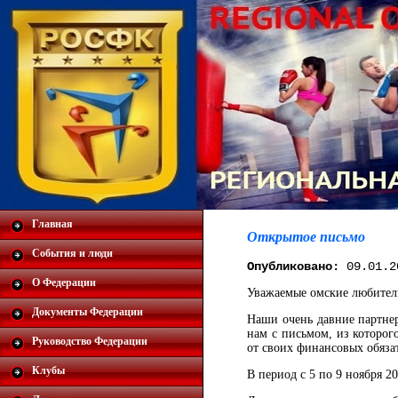
Главная
Открытое письмо
События и люди
Опубликовано:
09.01.2
О Федерации
Уважаемые омские любители
Документы Федерации
Наши очень давние партне
нам с письмом, из которог
Руководство Федерации
от своих финансовых обяза
Клубы
В период с 5 по 9 ноября 