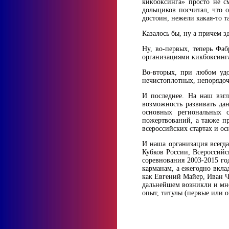
кикбоксинга» просто не с
дольщиков посчитал, что о
достоин, нежели какая-то т
Казалось бы, ну а причем зд
Ну, во-первых, теперь Фаб
организациями кикбоксинга
Во-вторых, при любом удо
нечистоплотных, непорядочн
И последнее. На наш взгл
возможность развивать да
основных региональных с
пожертвований, а также п
всероссийских стартах и о
И наша организация всегд
Кубков России, Всероссийс
соревнования 2003-2015 го
карманам, а ежегодно вкла
как Евгений Майер, Иван 
дальнейшем возникли и мно
опыт, титулы (первые или 