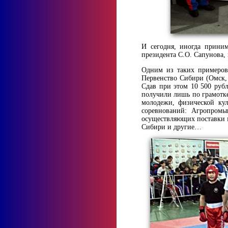
И сегодня, иногда прини
президента С.О. Сапунова,
Одним из таких примеров
Первенство Сибири (Омск, 
Сдав при этом 10 500 рубл
получили лишь по грамотк
молодежи, физической ку
соревнований: Агропро
осуществляющих поставки 
Сибири и другие…