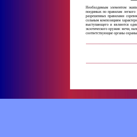
Необходимым элементом экипи
поединках по правилам легкого
разрешенных правилами соревно
сольным композициям характерно
выступающего и являются одни
экзотического оружия: мечи, пал
соответствующие органы охраны