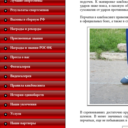
Лучшие спортсмены
подсечек. К экипировке кикбок
ударов ниже пояса, в паховую об
сухожилия от ударов противника 
Результаты спортсменов
Перчатки в кикбоксинге применя
Вызовы в сборную РФ
в официальных боях, а также в с
Награды и рекорды
Присвоенные звания
Награды и звания РОСФК
Пресса о нас
Фотогалерея
Видеогалерея
Правила кикбоксинга
История единоборств
Наши увлечения
В соревнованиях достаточно кр
Услуги
шлемов. В менее значимых соре
перчатках, еще не побывавших в
Наши партнеры