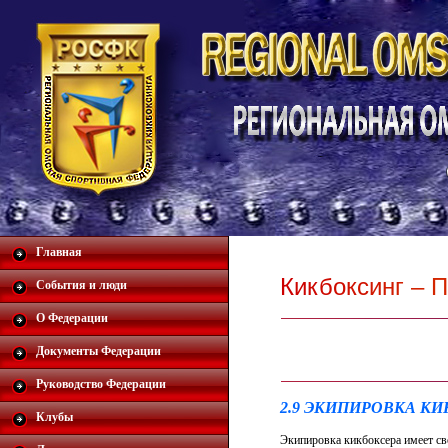
Главная
К
и
к
б
о
к
с
и
н
г
–
П
События и люди
О Федерации
Документы Федерации
Руководство Федерации
2.9 ЭКИПИРОВКА К
Клубы
Экипировка кикбоксера имеет св