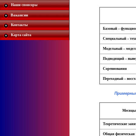
Наши спонсоры
Вакансии
Контакты
Базовый – функцио
Карта сайта
Специальный – тех
Модельный – модел
Подводящий – выве
Соревнования
Переходный – восст
Примерный
Месяцы 
Теоретические зан
Общая физическая 