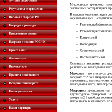
Лучшие спортсмены
Микроциклом тренировки назыв
законченный повторяющийся фраг
Результаты спортсменов
В практике отдельных видов спо
Вызовы в сборную РФ
соревновательный. В спортивных
Развивающий физически
Награды и рекорды
Развивающий техническ
Присвоенные звания
Контрольный
Награды и звания РОСФК
Подводящий
Пресса о нас
Соревновательный
Восстановительный
Фотогалерея
Основными внешними признакам
Видеогалерея
рациональной последовательност
Мезоцикл
– это структура сре
Правила кикбоксинга
содержит от 2 до 6 микроциклов
определенных промежуточных з
История единоборств
последовательности, либо черед
Макроцикл
предполагает три 
Наши увлечения
круглогодичной тренировки. В с
смотря на 2-3 или более соревн
Услуги
макроциклов, в зависимости от 
Наши партнеры