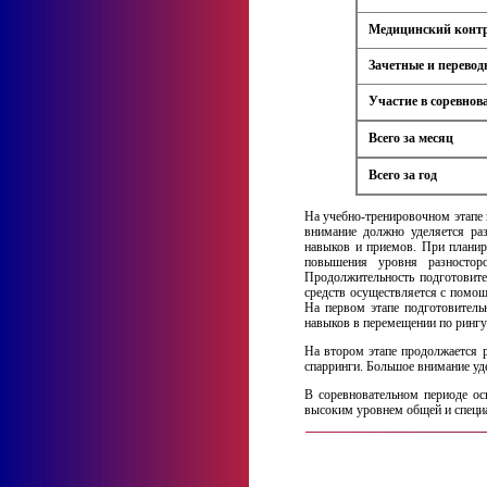
Медицинский конт
Зачетные и перевод
Участие в соревнов
Всего за месяц
Всего за год
На учебно-тренировочном этапе 
внимание должно уделяется ра
навыков и приемов. При планир
повышения уровня разносторо
Продолжительность подготовите
средств осуществляется с помощ
На первом этапе подготовитель
навыков в перемещении по рингу
На втором этапе продолжается р
спарринги. Большое внимание уд
В соревновательном периоде ос
высоким уровнем общей и специа