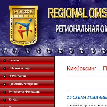
Главная
К
и
к
б
о
к
с
и
н
г
–
П
События и люди
О Федерации
Документы Федерации
Руководство Федерации
2.5 СХЕМА ГОДИЧН
Клубы
Современное представление о пл