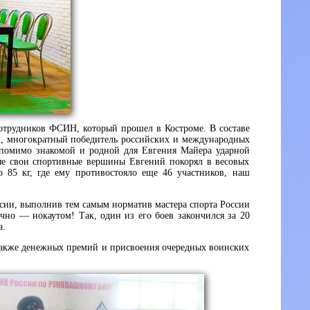
трудников ФСИН, который прошел в Костроме. В составе
в, многократный победитель российских и международных
 помимо знакомой и родной для Евгения Майера ударной
ые свои спортивные вершины Евгений покорял в весовых
о 85 кг, где ему противостояло еще 46 участников, наш
сии, выполнив тем самым норматив мастера спорта России
чно — нокаутом! Так, один из его боев закончился за 20
а.
 также денежных премий и присвоения очередных воинских