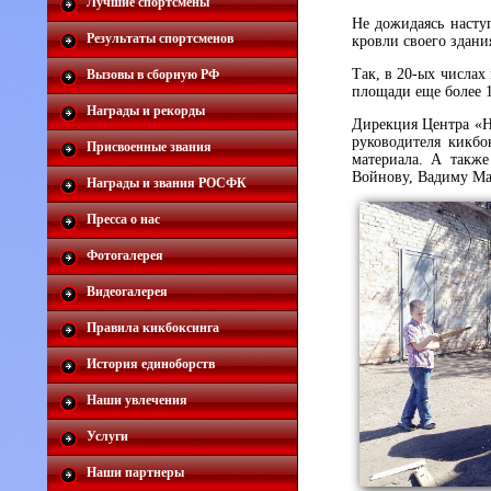
Лучшие спортсмены
Не дожидаясь насту
Результаты спортсменов
кровли своего здани
Так, в 20-ых числах
Вызовы в сборную РФ
площади еще более 1
Награды и рекорды
Дирекция Центра «Н
руководителя кикб
Присвоенные звания
материала. А такж
Войнову, Вадиму Мах
Награды и звания РОСФК
Пресса о нас
Фотогалерея
Видеогалерея
Правила кикбоксинга
История единоборств
Наши увлечения
Услуги
Наши партнеры