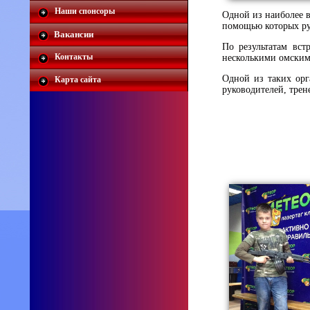
Наши спонсоры
Одной из наиболее в
помощью которых рук
Вакансии
По результатам вс
Контакты
несколькими омским
Одной из таких орга
Карта сайта
руководителей, трен