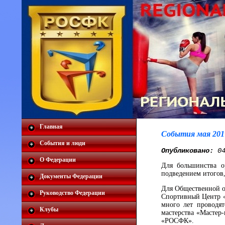
Главная
События мая 201
События и люди
Опубликовано:
04
О Федерации
Для большинства о
подведением итогов,
Документы Федерации
Для Общественной о
Руководство Федерации
Спортивный Центр «
много лет проводя
Клубы
мастерства «Мастер
«РОСФК».