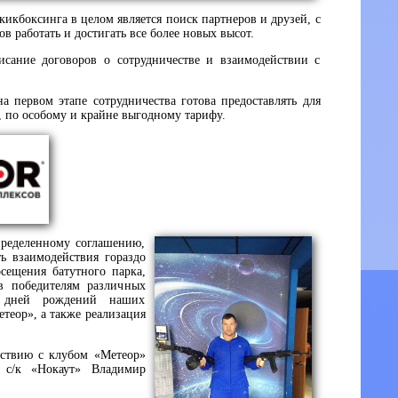
икбоксинга в целом является поиск партнеров и друзей, с
 работать и достигать все более новых высот.
сание договоров о сотрудничестве и взаимодействии с
а первом этапе сотрудничества готова предоставлять для
, по особому и крайне выгодному тарифу.
пределенному соглашению,
ть взаимодействия гораздо
сещения батутного парка,
ов победителям различных
ий дней рождений наших
теор», а также реализация
ствию с клубом «Метеор»
а с/к «Нокаут» Владимир