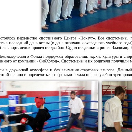
остоялось первенство спортивного Центра «Нокаут». Все спортсмены, 
ь в последний день весны (в день окончания очередного учебного года
 из спортсменов провел по два боя. Судил поединки в ринге Владимир Н
екоммерческого Фонда поддержки образования, науки, культуры и спор
енного от компании «СибХолод». Спортсмены и их родители получили 
и в дружеской атмосфере и без взимания стартовых взносов. Данный 
етний период и определиться со сроками начала нового учебно-тренирово