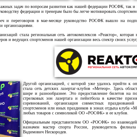
ажных задач по вопросам развития как нашей федерации РОСФК, так и к
оводству федерации и тренерам было бы легче мотивировать спортсменов
треч и переговоров в мае-месяце руководство РОСФК вышло на подпи
и организациями.
низаций стала региональная сеть автокомплексов «Реактор», которая н
еров и ведущих спортсменов нашей организации весь спектр своих услуг
Другой организацией, с которой уже удалось прийти к о
стала сеть детских лазертаг-клубов «Метеор». Здесь облас
шире и разнообразнее. Это предоставление билетов на по
стрелковых зон лазертага и пейнтбола в качестве приз
соревнований, организация совместных празднован
спортсменов или иных праздников в зонах отдыха клуба «Ме
любых товаров с символикой ОО «РОСФК» и ее клубов.
Официальным представителем ОО «РОСФК» по взаимодей
назначен мастер спорта России, руководитель филиал
Вадимович Нескородев.