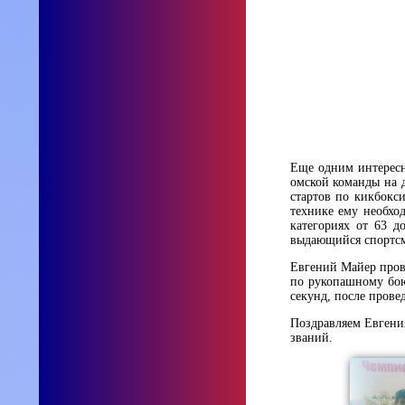
Еще одним интересн
омской команды на 
стартов по кикбокс
технике ему необхо
категориях от 63 д
выдающийся спортсм
Евгений Майер прове
по рукопашному бою
секунд, после прове
Поздравляем Евгени
званий.