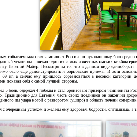
ым событием мая стал чемпионат России по рукопашному бою среди со
данный чемпионат поехал один из самых известных омских кикбоксеро
ингу Евгений Майер. Несмотря на то, что в данном виде единоборств
димо было еще демонстрировать и борцовские приемы. И хотя основн
о 69 кг, а сейчас ему пришлось соревноваться в весовой категории д
ен показал себя с самой лучшей стороны.
л 5 боев, одержал 4 победы и стал бронзовым призером чемпионата Рос
. Традиционно для Евгения, часть своих поединков он закончил досро
денного им удара ногой с разворотом (уширо) в область печени соперник
я с очередным успехом и желаем ему здоровья, бодрости, оптимизма, а