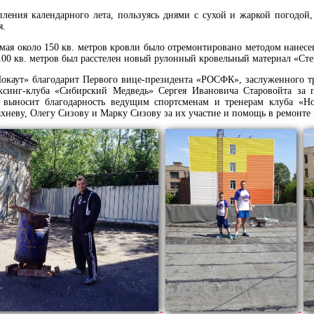
пления календарного лета, пользуясь днями с сухой и жаркой погодой
я.
 мая около 150 кв. метров кровли было отремонтировано методом нанес
00 кв. метров был расстелен новый рулонный кровельный материал «Сте
окаут» благодарит Первого вице-президента «РОСФК», заслуженного тр
оксинг-клуба «Сибирский Медведь» Сергея Ивановича Старовойта за 
е выносит благодарность ведущим спортсменам и тренерам клуба «
неву, Олегу Сизову и Марку Сизову за их участие и помощь в ремонте 