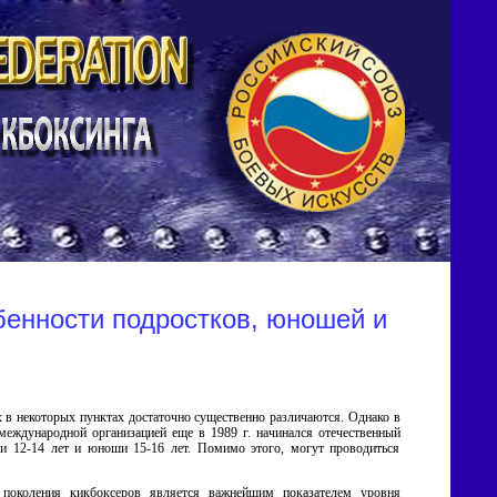
бенности подростков, юношей и
 в некоторых пунктах достаточно существенно различаются. Однако в
еждународной организацией еще в 1989 г. начинался отечественный
ши 12-14 лет и юноши 15-16 лет. Помимо этого, могут проводиться
о поколения кикбоксеров является важнейшим показателем уровня