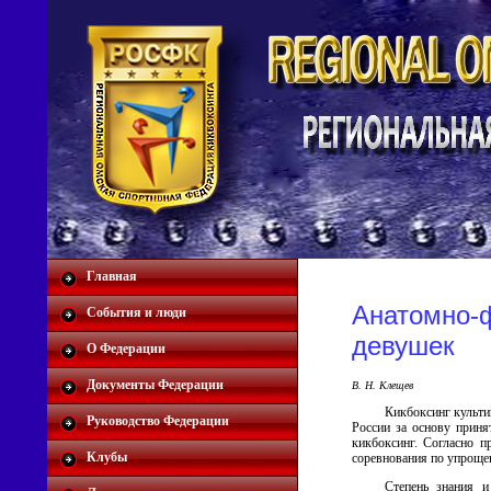
Главная
Анатомно-ф
События и люди
девушек
О Федерации
Документы Федерации
В. Н. Клещев
Кикбоксинг культи
Руководство Федерации
России за основу приня
кикбоксинг. Согласно 
Клубы
соревнования по упрощен
Степень знания и