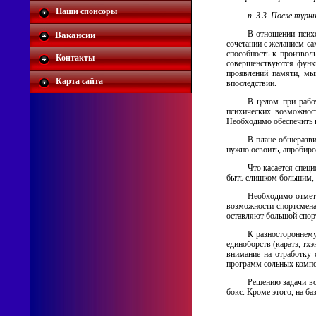
Наши спонсоры
п. 3.3. После тур
В отношении психо
Вакансии
сочетании с желанием са
способность к произвол
Контакты
совершенствуются функц
проявлений памяти, мы
Карта сайта
впоследствии.
В целом при рабо
психических возможнос
Необходимо обеспечить в
В плане общеразви
нужно освоить, апробиро
Что касается спец
быть слишком большим, 
Необходимо отмети
возможности спортсмена
оставляют большой спор
К разностороннему
единоборств (каратэ, тх
внимание на отработку 
программ сольных компо
Решению задачи вс
бокс. Кроме этого, на б