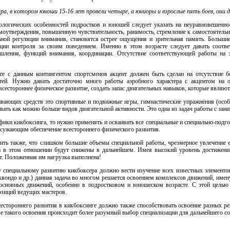
нира, в котором юноши 15-16 лет провели четыре, а юниоры и взрослые пять боев, они 
логических особенностей подростков и юношей следует указать на неуравновешеннос
моутверждения, повышенную чувствительность, ранимость, стремление к самостоятельн
ьной регуляции внимания, становятся острее ощущения и зрительная память. Большие
ии контроля за своим поведением. Именно в этом возрасте следует давать соотве
шления, функций внимания, координации. Отсутствие соответствующей работы на э
те с данным контингентом спортсменов акцент должен быть сделан на отсутствие 
тей. Нужно давать достаточно много работы аэробного характера с акцентом на 
сестороннее физическое развитие, создать запас двигательных навыков, которые являю
вающих средств это спортивные и подвижные игры, гимнастические упражнения (особ
вать как можно больше видов двигательной активности. Это одна из задач работы с зан
ифики кикбоксинга, то нужно применять и осваивать все специальные и специально-под
сужающим обеспечение всестороннего физического развития.
ть также, что слишком большие объемы специальной работы, чрезмерное увлечение е
 в этом отношении будут снижены в дальнейшем. Имея высокий уровень достижений
т. Положенная им нагрузка выполнена!
 специальному развитию кикбоксера должно вести изучение всех известных элементов 
эквондо и др.) данная задача во многом решается освоением комплексов движений, имен
основных движений, особенно в подростковом и юношеском возрасте. С этой целью
зиций ведущих мастеров.
естороннего развития в кикбоксинге должно также способствовать освоение разных реж
азе такого освоения происходит более разумный выбор специализации для дальнейшего с