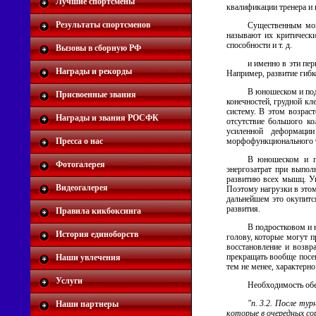
Лучшие спортсмены
квалификации тренера и 
Результаты спортсменов
Существенным мом
называют их критически
способности и т. д.
Вызовы в сборную РФ
и именно в эти пе
Награды и рекорды
Например, развитие гибко
В юношеском и под
Присвоенные звания
конечностей, грудной кл
систему. В этом возраст
Награды и звания РОСФК
отсутствие большого ко
усиленной деформации
Пресса о нас
морфофункционального т
В юношеском и по
Фотогалерея
энергозатрат при выпол
развитию всех мышц. Ув
Видеогалерея
Поэтому нагрузки в этом
дальнейшем это окупитс
развития.
Правила кикбоксинга
В подростковом и 
История единоборств
голову, которые могут 
восстановление и возв
прекращать вообще посещ
Наши увлечения
тем не менее, характерн
Услуги
Необходимость обе
"п. 3.2. После ту
Наши партнеры
которые в очередных со