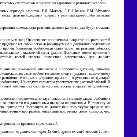
классных спортсменов и воспитания гармонично развитого человека.
вных периодов развития. Г.И. Мокеев, А.Г. Ширяев, P.M. Мулашов
 может дать необходимый прирост в развитии какого-либо качества,
завершении возможности развития данного качества уже будут снижены.
 с ростом мышц. Окостенение позвоночника, закрытие зон роста костей
тка представляет собой легко деформируемую и достаточно податливую
но прочен. Указанные особенности ориентируют на развитие гибкости,
максимальных показателей силы ударов. Последнее может привести к
оторых костей скелета, изменению естественных для данного
улучшение показателей внешнего и внутреннего дыхания, снижение
 юношеском возрасте особое внимание следует уделять гармоничному
у развитию некоторых внутренних органов и нарушению их функций.
кбоксинга). Не следует чрезмерно увлекаться специальной работой. В
ичных компонентах спортивного мастерства, убережет от однобокого
процессами торможения, следует исключить сильные удары, особенно в
То же относится и к длительным высоким напряжениям. В этом случае
ятия приходится прекращать на длительный промежуток времени или
тренировочные программы, копировать подготовку своих кумиров, что,
сирована и в правилах соревнований:
пускается не ранее, чем через 15 дней, кроме юношей младше 15 лет,