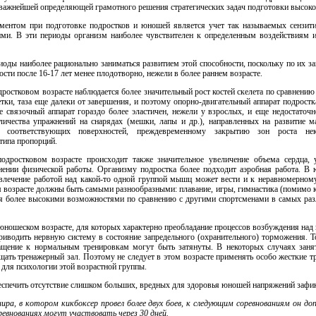
важнейшей определяющей грамотного решения стратегических задач подготовки высоко
ентом при подготовке подростков и юношей является учет так называемых сензити
ми. В эти периоды организм наиболее чувствителен к определенным воздействиям и
риоды наиболее рационально заниматься развитием этой способности, поскольку по их 
сти после 16-17 лет менее плодотворно, нежели в более раннем возрасте.
ростковом возрасте наблюдается более значительный рост костей скелета по сравнению
етки, таза еще далеки от завершения, и поэтому опорно-двигательный аппарат подрос
е связочный аппарат гораздо более эластичен, нежели у взрослых, и еще недостаточ
личества упражнений на снарядах (мешки, лапы и др.), направленных на развитие 
 соответствующих поверхностей, преждевременному закрытию зон роста нек
ипа пропорций.
дростковом возрасте происходит также значительное увеличение объема сердца, 
нении физической работы. Организму подростка более подходит аэробная работа. В
лечение работой над какой-то одной группой мышц может вести и к неравномерном
 возрасте должны быть самыми разнообразными: плавание, игры, гимнастика (помимо ки
я более высокими возможностями по сравнению с другими спортсменами в самых разл
юношеском возрасте, для которых характерно преобладание процессов возбуждения над 
приводить нервную систему в состояние запредельного (охранительного) торможения. 
ращение к нормальным тренировкам могут быть затянуты. В некоторых случаях зан
ать тренажерный зал. Поэтому не следует в этом возрасте применять особо жесткие 
о для психологии этой возрастной группы.
спечить отсутствие слишком больших, вредных для здоровья юношей напряжений зафик
рнира, в котором кикбоксер провел более двух боев, к следующим соревнованиям он до
ревнованиях могут участвовать через 30 дней.