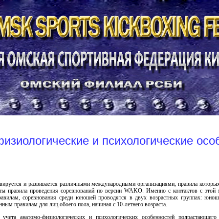
изиологические и психологические осо
вируется и развивается различными международными организациями, правила которых
ты правила проведения соревнований по версии WAKO. Именно с контактов с этой м
правилам, соревнования среди юношей проводятся в двух возрастных группах: юно
ным правилам для лиц обоего пола, начиная с 10-летнего возраста.
 учета анатомо-физиологических и психологических особенностей подрастающег