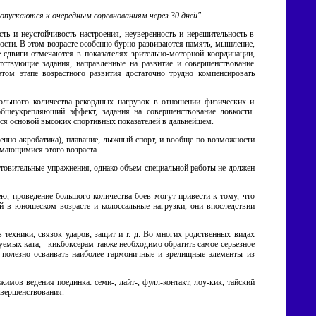
допускаются к очередным соревнованиям через 30 дней".
ть и неустойчивость настроения, неуверенность и нерешительность в
ости. В этом возрасте особенно бурно развиваются память, мышление,
 сдвиги отмечаются в показателях зрительно-моторной координации,
тствующие задания, направленные на развитие и совершенствование
том этапе возрастного развития достаточно трудно компенсировать
большого количества рекордных нагрузок в отношении физических и
общеукрепляющий эффект, задания на совершенствование ловкости.
тся основой высоких спортивных показателей в дальнейшем.
енно акробатика), плавание, лыжный спорт, и вообще по возможности
имающимися этого возраста.
готовительные упражнения, однако объем специальной работы не должен
ю, проведение большого количества боев могут привести к тому, что
 в юношеском возрасте и колоссальные нагрузки, они впоследствии
техники, связок ударов, защит и т. д. Во многих родственных видах
уемых ката, - кикбоксерам также необходимо обратить самое серьезное
 полезно осваивать наиболее гармоничные и зрелищные элементы из
имов ведения поединка: семи-, лайт-, фулл-контакт, лоу-кик, тайский
овершенствования.