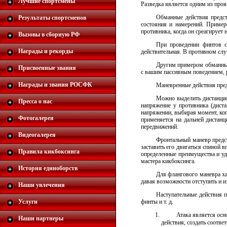
Лучшие спортсмены
Разведка является одним из проя
Обманные действия предст
Результаты спортсменов
состояния и намерений. Пример
противника, когда он среагирует
Вызовы в сборную РФ
При проведении финтов сл
Награды и рекорды
действительная. В противном слу
Другим примером обманных 
Присвоенные звания
с вашим пассивным поведением, 
Награды и звания РОСФК
Маневренные действия пред
Можно выделить дистанцио
Пресса о нас
напряжение у противника (дист
напряжении, выбирая момент, ког
Фотогалерея
применяется на дальней дистанц
передвижений.
Видеогалерея
Фронтальный маневр предст
заставить его двигаться спиной 
Правила кикбоксинга
определенные преимущества и уд
мастера кикбоксинга.
История единоборств
Для флангового маневра ха
давая возможности отступить и и
Наши увлечения
Наступательные действия п
Услуги
финты и т. д.
Атака является осн
Наши партнеры
действия, создать соотв