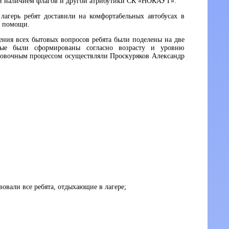
 и наличием флагов и другой атрибутики СК «НОКАУТ».
лагерь ребят доставили на комфортабельных автобусах в
й помощи.
ения всех бытовых вопросов ребята были поделены на две
рые были сформированы согласно возрасту и уровню
ровочным процессом осуществляли Проскуряков Александр
вовали все ребята, отдыхающие в лагере;