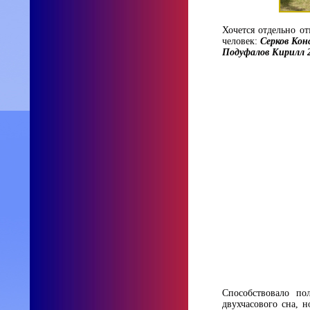
Хочется отдельно от
человек:
Серков Конс
Подуфалов Кирилл 20
Способствовало по
двухчасового сна, 