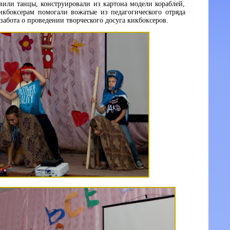
вили танцы, конструировали из картона модели кораблей,
икбоксерам помогали вожатые из педагогического отряда
забота о проведении творческого досуга кикбоксеров.