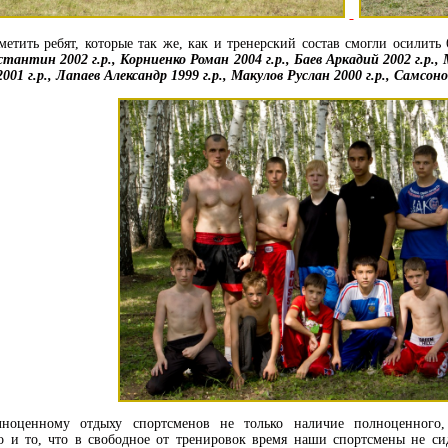
метить ребят, которые так же, как и тренерский состав смогли осилить
тантин 2002 г.р., Корниенко Роман 2004 г.р., Баев Аркадий 2002 г.р.,
01 г.р., Лапаев Александр 1999 г.р., Макулов Руслан 2000 г.р., Самсоно
лноценному отдыху спортсменов не только наличие полноценного,
но и то, что в свободное от тренировок время наши спортсмены не си