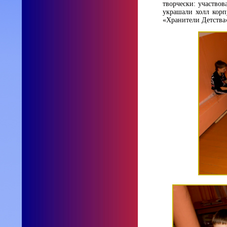
творчески: участвов
украшали холл корп
«Хранители Детства»