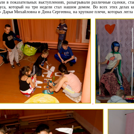
али в показательных выступлениях, разыгрывали различные сценки, ста
уса, который на три недели стал нашим домом. Во всех этих делах к
 Дарья Михайловна и Дина Сергеевна, на хрупкие плечи, которых легла 