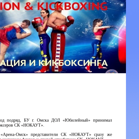
 год подряд, БУ г. Омска ДОЛ «Юбилейный» принимал
боксеров СК «НОКАУТ».
а «Арена-Омск» представители СК «НОКАУТ» сразу же