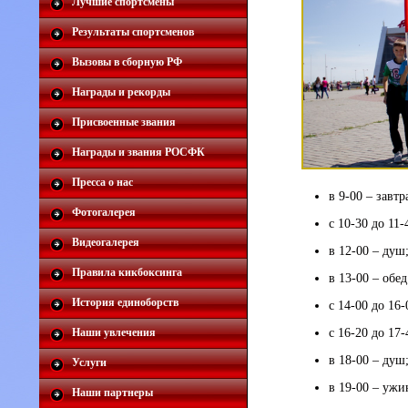
Лучшие спортсмены
Результаты спортсменов
Вызовы в сборную РФ
Награды и рекорды
Присвоенные звания
Награды и звания РОСФК
Пресса о нас
в 9-00 – завтр
Фотогалерея
с 10-30 до 11-
Видеогалерея
в 12-00 – душ
Правила кикбоксинга
в 13-00 – обед
История единоборств
с 14-00 до 16-
Наши увлечения
с 16-20 до 17
в 18-00 – душ
Услуги
в 19-00 – ужи
Наши партнеры