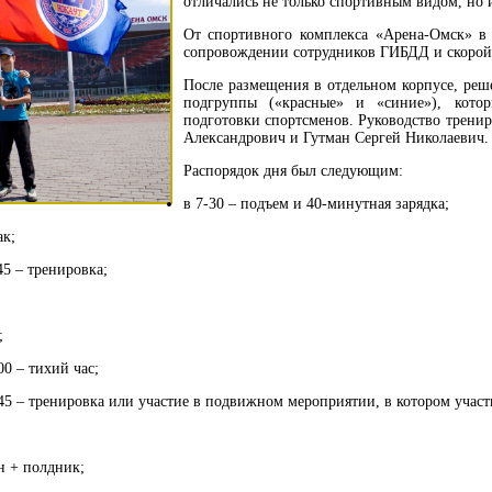
отличались не только спортивным видом, но
От спортивного комплекса «Арена-Омск» в 
сопровождении сотрудников ГИБДД и скоро
После размещения в отдельном корпусе, реш
подгруппы («красные» и «синие»), кото
подготовки спортсменов. Руководство трени
Александрович и Гутман Сергей Николаевич.
Распорядок дня был следующим:
в 7-30 – подъем и 40-минутная зарядка;
ак;
45 – тренировка;
;
;
00 – тихий час;
-45 – тренировка или участие в подвижном мероприятии, в котором участ
;
н + полдник;