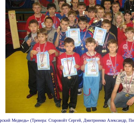
ирский Медведь» (Тренера: Старовойт Сергей, Дмитриенко Александр, П