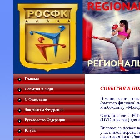
Главная
СОБЫТИЯ В НОЯ
События и люди
В конце осени – нач
О Федерации
(омского филиала) п
кикбоксингу «Молоды
Документы Федерации
Омский филиал РСБИ
(DVD-плееров) для 
Руководство Федерации
Впервые за нескольк
Клубы
участников перевали
около десятка клубо