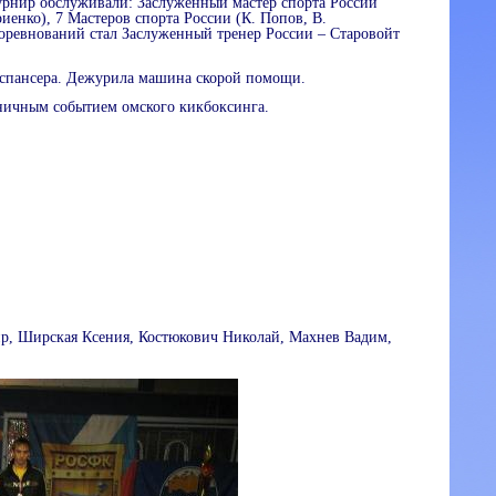
урнир обслуживали: Заслуженный мастер спорта России
иенко), 7 Мастеров спорта России (К. Попов, В.
соревнований стал Заслуженный тренер России – Старовойт
испансера. Дежурила машина скорой помощи.
дничным событием омского кикбоксинга.
р, Ширская Ксения, Костюкович Николай, Махнев Вадим,