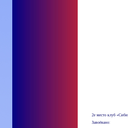
2е место клуб «Сиб
Завоёвано: