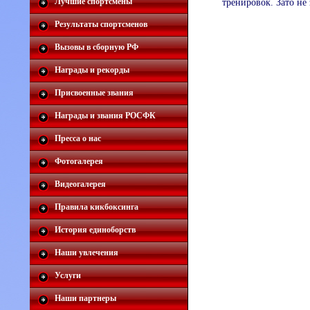
Лучшие спортсмены
тренировок. Зато не
Результаты спортсменов
Вызовы в сборную РФ
Награды и рекорды
Присвоенные звания
Награды и звания РОСФК
Пресса о нас
Фотогалерея
Видеогалерея
Правила кикбоксинга
История единоборств
Наши увлечения
Услуги
Наши партнеры