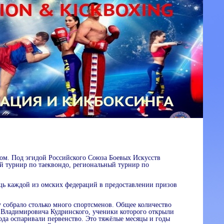
чом. Под эгидой Российского Союза Боевых Искусств
й турнир по таеквондо, региональный турнир по
ь каждой из омских федераций в предоставлении призов
у собрало столько много спортсменов. Общее количество
га Владимировича Кудринского, ученики которого открыли
рода оспаривали первенство. Это тяжёлые месяцы и годы