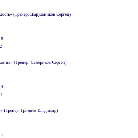
дость» (Тренер: Цырульников Сергей)
 0
2
мотив» (Тренер: Семериков Сергей)
 4
4
х» (Тренер: Гриднев Владимир)
 1