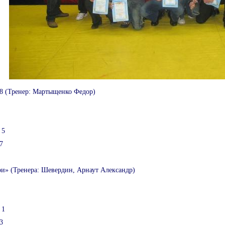
 (Тренер: Мартыщенко Федор)
 5
7
ри» (Тренера: Шевердин, Арнаут Александр)
 1
3