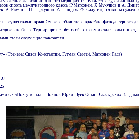
 уровень организации данного мероприятия. В качестве судей данный т
теров спорта международного класса (Р.Матсонен, Х.Мукушов и А. Дмитр
ев, А. Рюмина, П. Первушин, А. Пиндюк, Ф. Салугин), главным судьей 
ль осуществляли врачи Омского областного врачебно-физкультурного д
медиков не было. Турнир прошел без особых травм и стал ярким и праз
тами стали следующие показатели:
ут» (Тренера: Сизов Константин, Гутман Сергей, Матсонен Рада)
 37
26
ми с/к «Нокаут» стали: Войнов Юрий, Зуев Остап, Скосырских Владими