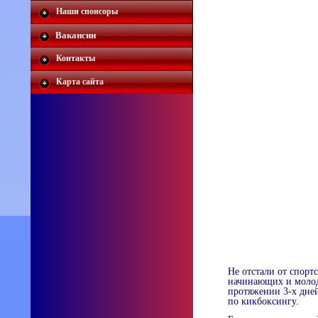
Наши спонсоры
Вакансии
Контакты
Карта сайта
Не отстали от спорт
начинающих и молод
протяжении 3-х дней
по кикбоксингу.