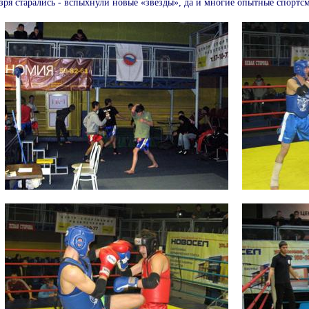
 зря старались - вспыхнули новые «звезды», да и многие опытные спортс