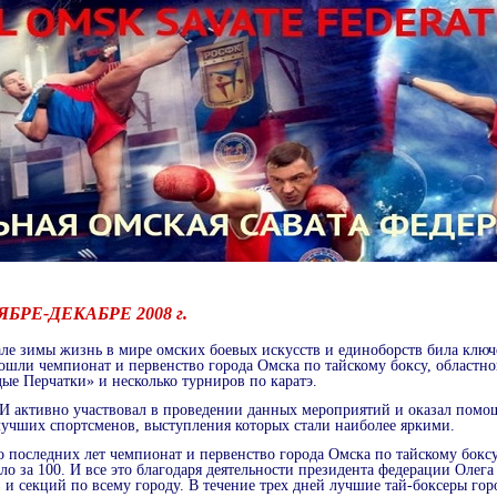
БРЕ-ДЕКАБРЕ 2008 г.
але зимы жизнь в мире омских боевых искусств и единоборств била клю
ошли чемпионат и первенство города Омска по тайскому боксу, областно
е Перчатки» и несколько турниров по каратэ.
 активно участвовал в проведении данных мероприятий и оказал помощ
лучших спортсменов, выступления которых стали наиболее яркими.
о последних лет чемпионат и первенство города Омска по тайскому бокс
ло за 100. И все это благодаря деятельности президента федерации Оле
в и секций по всему городу. В течение трех дней лучшие тай-боксеры го