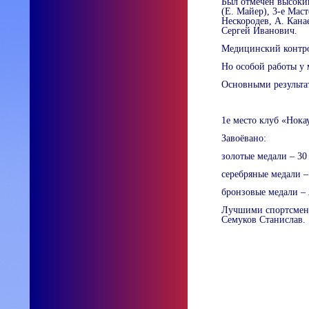
Был отмечен высокий
(Е. Майер), 3-е Мас
Нескородев, А. Кана
Сергей Иванович.
Медицинский контро
Но особой работы у 
Основными результа
1е место клуб «Нока
Завоёвано:
золотые медали – 30
серебряные медали –
бронзовые медали – 
Лучшими спортсмена
Семуков Станислав.