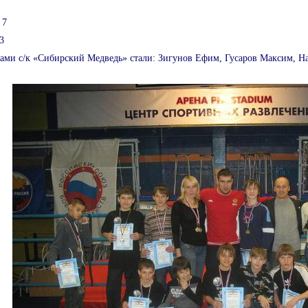
 7
3
ми с/к «Сибирский Медведь» стали: Зигунов Ефим, Гусаров Максим, На