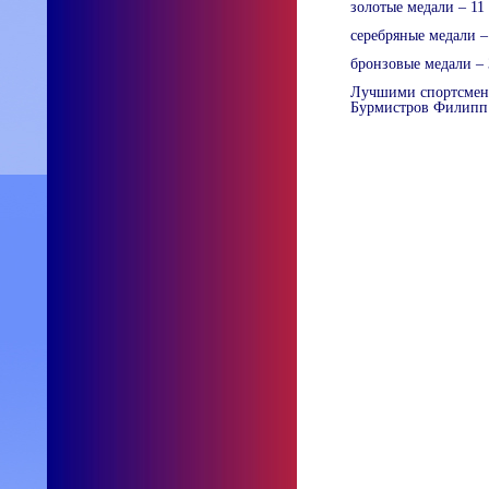
золотые медали – 11
серебряные медали –
бронзовые медали – 
Лучшими спортсмена
Бурмистров Филипп