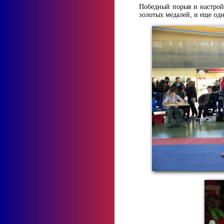
Победный порыв и настрой
золотых медалей, и еще одн