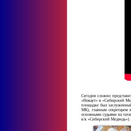
Сегодня сложно представит
«Нокаут» и «Сибирский Мед
площадке был заслуженный
МК), главным секретарем в
основными судьями на тат
к/к «Сибирский Медведь»).