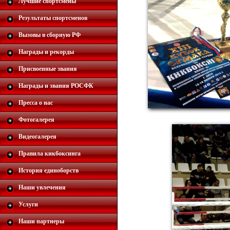
Лучшие спортсмены
Результаты спортсменов
Вызовы в сборную РФ
Награды и рекорды
Присвоенные звания
Награды и звания РОСФК
Пресса о нас
Фотогалерея
Видеогалерея
Правила кикбоксинга
История единоборств
Наши увлечения
Услуги
Наши партнеры